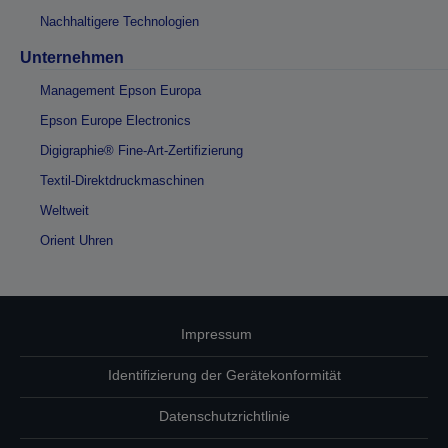
Nachhaltigere Technologien
Unternehmen
Management Epson Europa
Epson Europe Electronics
Digigraphie® Fine-Art-Zertifizierung
Textil-Direktdruckmaschinen
Weltweit
Orient Uhren
Impressum
Identifizierung der Gerätekonformität
Datenschutzrichtlinie