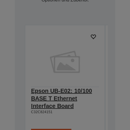
Epson UB-E02: 10/100
Epson 
BASE T Ethernet
Interf
Interface Board
connec
C32C824151
C32C82411