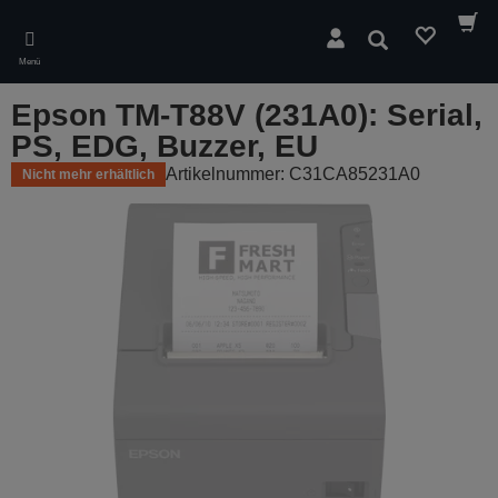
Skip
to
Suchen
main
Menü
content
Epson TM-T88V (231A0): Serial,
PS, EDG, Buzzer, EU
Artikelnummer: C31CA85231A0
Nicht mehr erhältlich