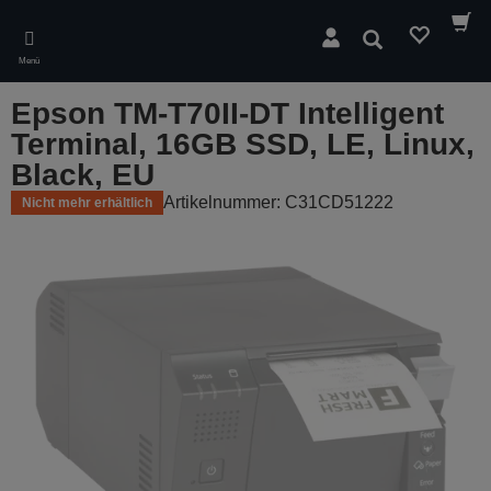
Skip
to
Suchen
main
Menü
content
Epson TM-T70II-DT Intelligent
Terminal, 16GB SSD, LE, Linux,
Black, EU
Artikelnummer: C31CD51222
Nicht mehr erhältlich