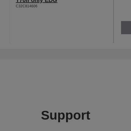
T70II only EDG
C32C814606
Support