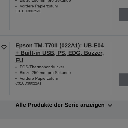
Bis zu 250 mm pro Sekunde
Vordere Papierzufuhr
C31CD38025A0
Epson TM-T70II (022A1): UB-E04
+ Built-in USB, PS, EDG, Buzzer,
EU
POS-Thermobondrucker
Bis zu 250 mm pro Sekunde
Vordere Papierzufuhr
C31CD38022A1
Alle Produkte der Serie anzeigen