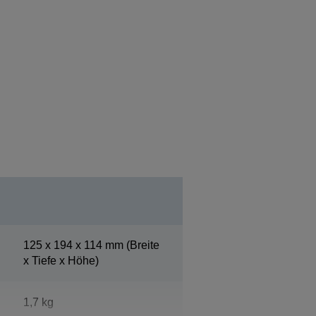
125‎ x 194 x 114 mm (Breite
x Tiefe x Höhe)
1,7 kg