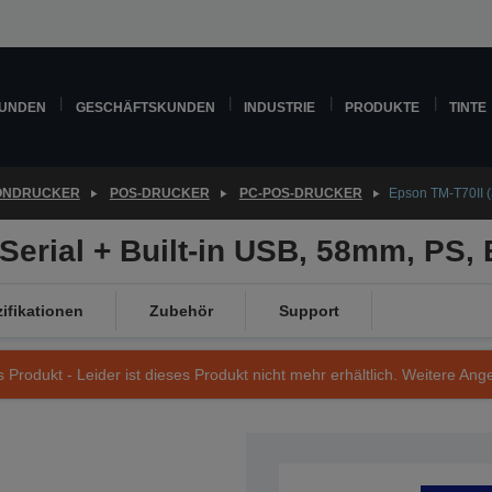
KUNDEN
GESCHÄFTSKUNDEN
INDUSTRIE
PRODUKTE
TINTE
ONDRUCKER
POS-DRUCKER
PC-POS-DRUCKER
Epson TM-T70II (
 Serial + Built-in USB, 58mm, PS,
ifikationen
Zubehör
Support
s Produkt - Leider ist dieses Produkt nicht mehr erhältlich. Weitere Ang
Artikelnummer: C31CD38302