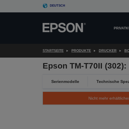
Skip
DEUTSCH
to
main
content
PRIVAT
STARTSEITE
PRODUKTE
DRUCKER
B
Epson TM-T70II (302):
Serienmodelle
Technische Spez
Nicht mehr erhältliche