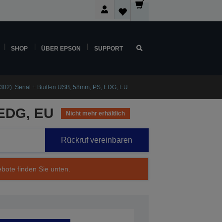
SHOP
ÜBER EPSON
SUPPORT
302): Serial + Built-in USB, 58mm, PS, EDG, EU
 EDG, EU
Nicht mehr erhältlich
Rückruf vereinbaren
ebote finden Sie unten.