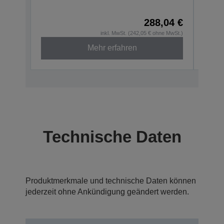
C31CD
288,04 €
inkl. MwSt. (242,05 € ohne MwSt.)
Mehr erfahren
Technische Daten
Produktmerkmale und technische Daten können
jederzeit ohne Ankündigung geändert werden.