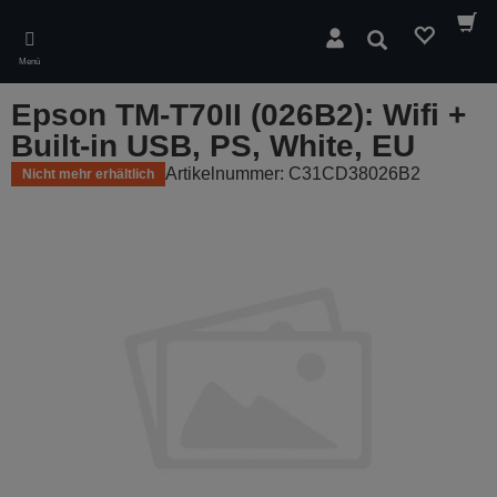
Skip
to
Suchen
main
Menü
content
Epson TM-T70II (026B2): Wifi +
Built-in USB, PS, White, EU
Artikelnummer: C31CD38026B2
Nicht mehr erhältlich