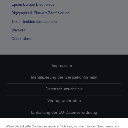
Epson Europe Electronics
Digigraphie® Fine-Art-Zertifizierung
Textil-Direktdruckmaschinen
Weltweit
Orient Uhren
Impressum
Identifizierung der Gerätekonformität
Datenschutzrichtlinie
Vertrag widerrufen
Einhaltung der EU-Datenverordnung
Fragen zum Datenschutz
Wenn Sie auf „Alle Cookies akzeptieren“ klicken, stimmen Sie der Speicherung von