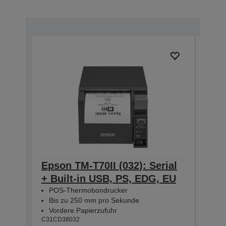
Epson TM-T70II (032): Serial
Eps
+ Built-in USB, PS, EDG, EU
Seri
POS-Thermobondrucker
Bla
Bis zu 250 mm pro Sekunde
POS
Vordere Papierzufuhr
Bis
C31CD38032
Vor