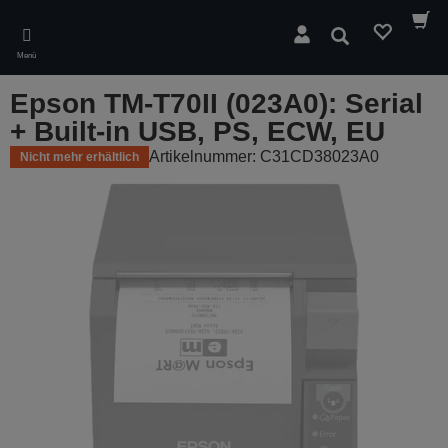
Skip
to
Suchen
main
Menü
content
Epson TM-T70II (023A0): Serial
+ Built-in USB, PS, ECW, EU
Artikelnummer: C31CD38023A0
Nicht mehr erhältlich