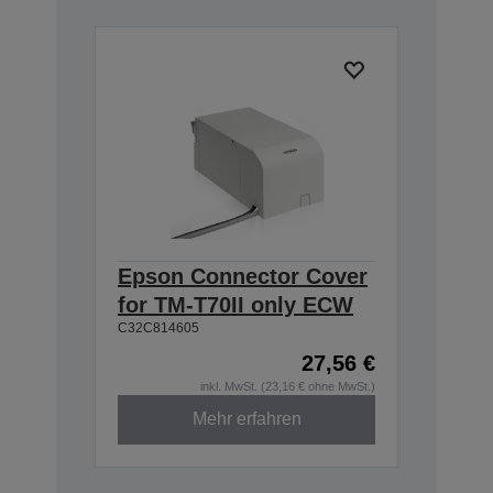
Epson Connector Cover
for TM-T70II only ECW
C32C814605
27,56 €
inkl. MwSt. (23,16 € ohne MwSt.)
Mehr erfahren