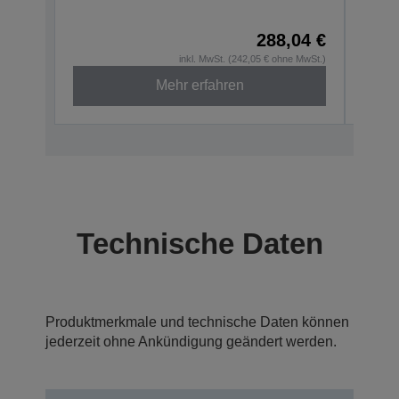
C31CD
288,04 €
inkl. MwSt. (242,05 € ohne MwSt.)
Mehr erfahren
Technische Daten
Produktmerkmale und technische Daten können
jederzeit ohne Ankündigung geändert werden.