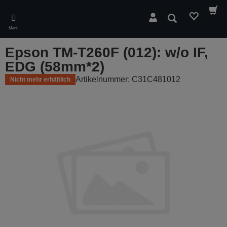
Skip
to
Suchen
main
Menü
content
Epson TM-T260F (012): w/o IF,
EDG (58mm*2)
Artikelnummer: C31C481012
Nicht mehr erhältlich