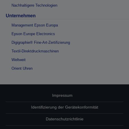
Nachhaltigere Technologien
Unternehmen
Management Epson Europa
Epson Europe Electronics
Digigraphie® Fine-Art-Zertifizierung
Textil-Direktdruckmaschinen
Weltweit
Orient Uhren
Impressum
Identifizierung der Gerätekonformität
Datenschutzrichtlinie