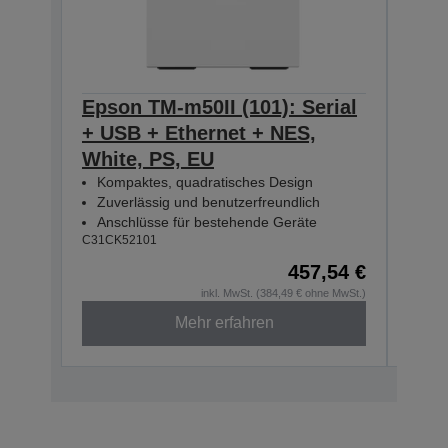
Epson TM-m50II (101): Serial
Epso
+ USB + Ethernet + NES,
+ U
White, PS, EU
Blac
Kompaktes, quadratisches Design
Kom
Zuverlässig und benutzerfreundlich
Zuv
Anschlüsse für bestehende Geräte
Ans
C31CK52101
C31CK
457,54 €
inkl. MwSt. (384,49 € ohne MwSt.)
Mehr erfahren