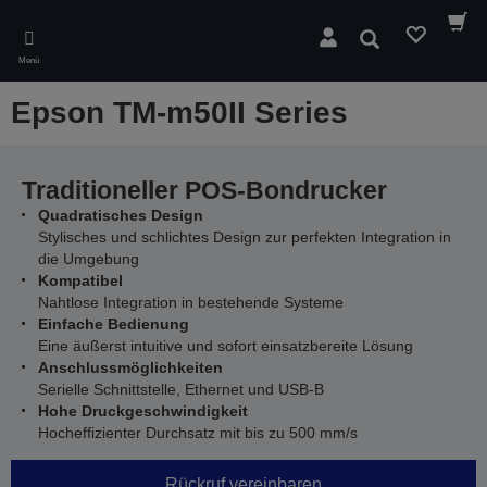
Skip
to
Suchen
main
Menü
content
Epson TM-m50II Series
Traditioneller POS-Bondrucker
Quadratisches Design
Stylisches und schlichtes Design zur perfekten Integration in
die Umgebung
Kompatibel
Nahtlose Integration in bestehende Systeme
Einfache Bedienung
Eine äußerst intuitive und sofort einsatzbereite Lösung
Anschlussmöglichkeiten
Serielle Schnittstelle, Ethernet und USB-B
Hohe Druckgeschwindigkeit
Hocheffizienter Durchsatz mit bis zu 500 mm/s
Rückruf vereinbaren