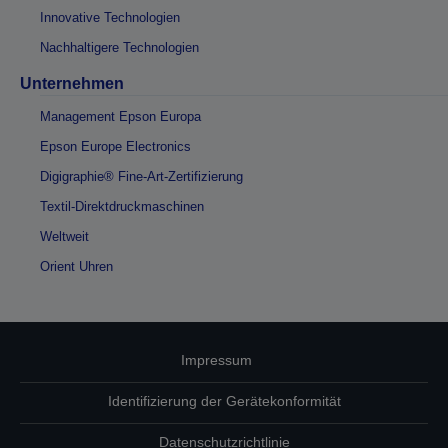
Innovative Technologien
Nachhaltigere Technologien
Unternehmen
Management Epson Europa
Epson Europe Electronics
Digigraphie® Fine-Art-Zertifizierung
Textil-Direktdruckmaschinen
Weltweit
Orient Uhren
Impressum
Identifizierung der Gerätekonformität
Datenschutzrichtlinie