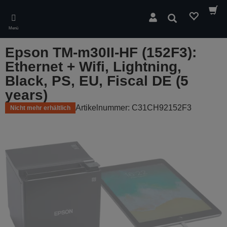
Skip
to
Suchen
main
Menü
content
Epson TM-m30II-HF (152F3):
Ethernet + Wifi, Lightning,
Black, PS, EU, Fiscal DE (5
years)
Artikelnummer: C31CH92152F3
Nicht mehr erhältlich