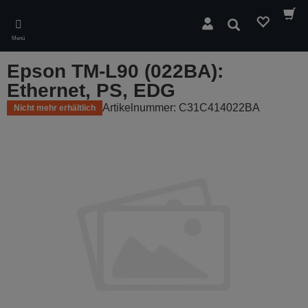
Skip
to
Suchen
main
Menü
content
Epson TM-L90 (022BA):
Ethernet, PS, EDG
Artikelnummer: C31C414022BA
Nicht mehr erhältlich