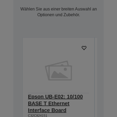
Wählen Sie aus einer breiten Auswahl an
Optionen und Zubehör.
Epson UB-E02: 10/100
Epson 
BASE T Ethernet
Interf
Interface Board
connec
C32C824151
C32C82411