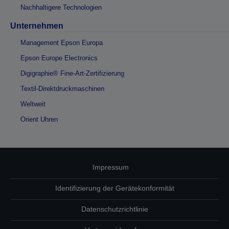
Nachhaltigere Technologien
Unternehmen
Management Epson Europa
Epson Europe Electronics
Digigraphie® Fine-Art-Zertifizierung
Textil-Direktdruckmaschinen
Weltweit
Orient Uhren
Impressum
Identifizierung der Gerätekonformität
Datenschutzrichtlinie