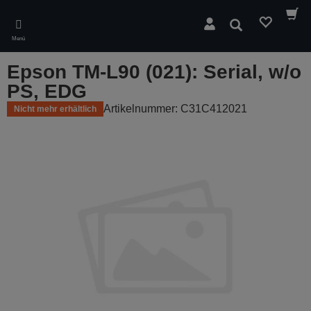
Skip
to
Suchen
main
Menü
content
Epson TM-L90 (021): Serial, w/o
PS, EDG
Artikelnummer: C31C412021
Nicht mehr erhältlich