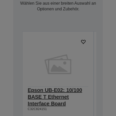
Wählen Sie aus einer breiten Auswahl an
Optionen und Zubehör.
Epson UB-E02: 10/100
Epson 
BASE T Ethernet
Interf
Interface Board
connec
C32C824151
C32C82411