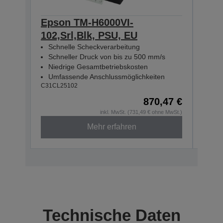
Epson TM-H6000VI-
Eps
102,Srl,Blk, PSU, EU
112
Schnelle Scheckverarbeitung
Sch
Schneller Druck von bis zu 500 mm/s
Sch
Niedrige Gesamtbetriebskosten
Nie
Umfassende Anschlussmöglichkeiten
Umf
C31CL25102
C31CL
870,47 €
inkl. MwSt. (731,49 € ohne MwSt.)
Mehr erfahren
Technische Daten