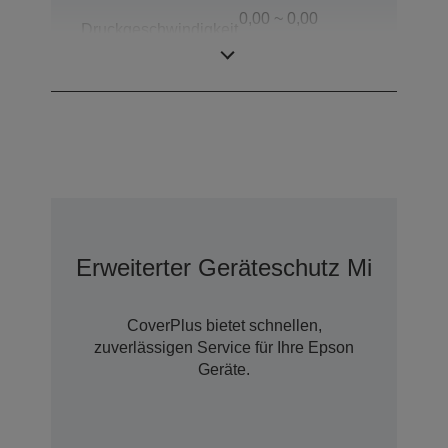
0,00 ~ 0,00
Druckgeschwindigkeit
Zeilen/Sek., 0 / 0
(Peeler-Modus)
cps
Erweiterter Geräteschutz Mit Cove
CoverPlus bietet schnellen,
zuverlässigen Service für Ihre Epson
Geräte.