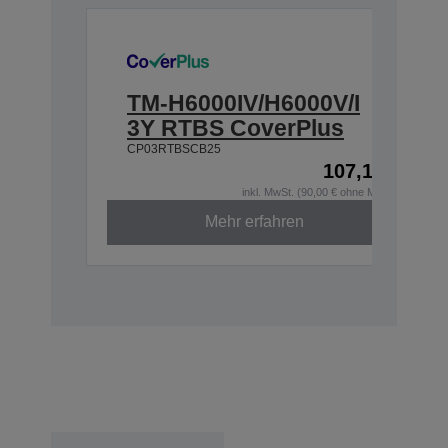
TM-H6000IV/H6000V/I
3Y RTBS CoverPlus
CP03RTBSCB25
107,10 €
inkl. MwSt. (90,00 € ohne MwSt.)
Mehr erfahren