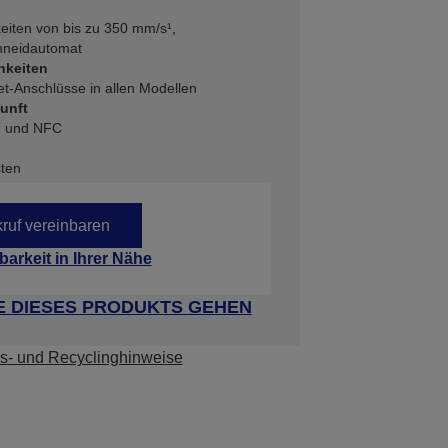
eiten von bis zu 350 mm/s¹,
hneidautomat
hkeiten
et-Anschlüsse in allen Modellen
kunft
e und NFC
sten
ruf vereinbaren
barkeit in Ihrer Nähe
E DIESES PRODUKTS GEHEN
s- und Recyclinghinweise