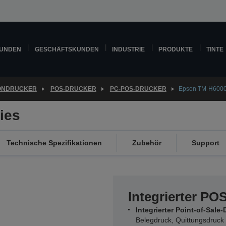
KUNDEN
GESCHÄFTSKUNDEN
INDUSTRIE
PRODUKTE
TINTE
ONDRUCKER
POS-DRUCKER
PC-POS-DRUCKER
Epson TM-H6000
ies
Technische Spezifikationen
Zubehör
Support
Integrierter PO
Integrierter Point-of-Sale
Belegdruck, Quittungsdruck