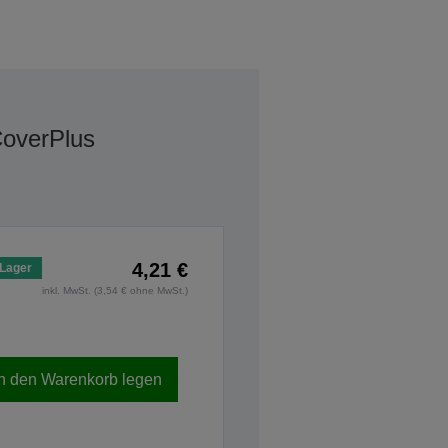
CoverPlus
4,21 €
 Lager
inkl. MwSt. (3,54 € ohne MwSt.)
In den Warenkorb legen