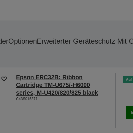
der
Optionen
Erweiterter Geräteschutz Mit 
Epson ERC32B: Ribbon
Auf
Cartridge TM-U675/-H6000
series, M-U420/820/825 black
C43S015371