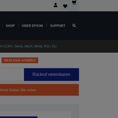
SHOP
ÜBER EPSON
SUPPORT
-213P1: Serial, MICR, White, PSU, EU
Nicht mehr erhältlich
Rückruf vereinbaren
ebote finden Sie unten.