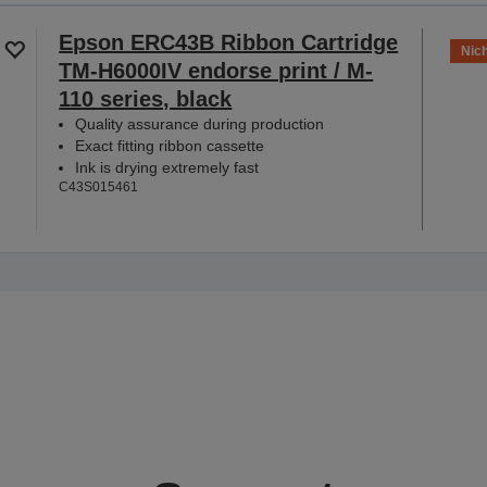
Epson ERC43B Ribbon Cartridge
Nich
TM-H6000IV endorse print / M-
110 series, black
Quality assurance during production
Exact fitting ribbon cassette
Ink is drying extremely fast
C43S015461