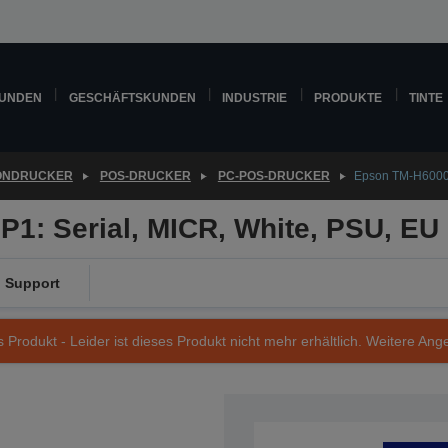
KUNDEN
GESCHÄFTSKUNDEN
INDUSTRIE
PRODUKTE
TINTE
ONDRUCKER
POS-DRUCKER
PC-POS-DRUCKER
Epson TM-H6000V
1: Serial, MICR, White, PSU, EU
Support
s Produkt - Leider ist dieses Produkt nicht mehr erhältlich. Weitere Ang
Artikelnummer: C31CG62213P1