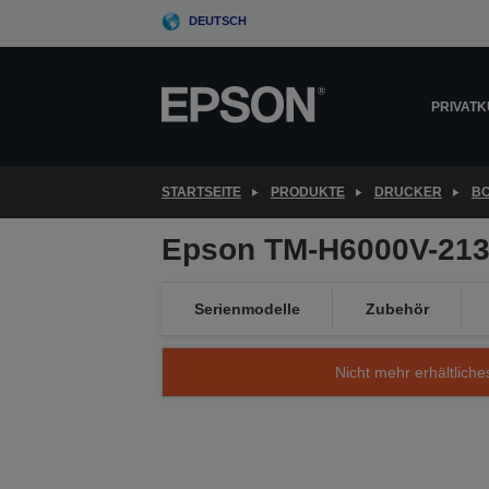
Skip
DEUTSCH
to
main
content
PRIVAT
STARTSEITE
PRODUKTE
DRUCKER
B
Epson TM-H6000V-213P
Serienmodelle
Zubehör
Nicht mehr erhältliche