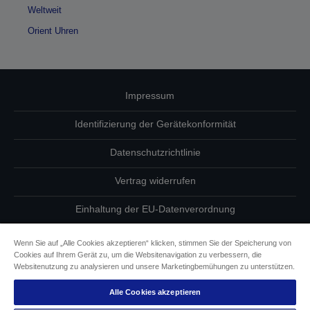
Weltweit
Orient Uhren
Impressum
Identifizierung der Gerätekonformität
Datenschutzrichtlinie
Vertrag widerrufen
Einhaltung der EU-Datenverordnung
Fragen zum Datenschutz
Wenn Sie auf „Alle Cookies akzeptieren“ klicken, stimmen Sie der Speicherung von
Cookies auf Ihrem Gerät zu, um die Websitenavigation zu verbessern, die
Informationen zu Cookies
Websitenutzung zu analysieren und unsere Marketingbemühungen zu unterstützen.
Alle Cookies akzeptieren
Epson Engagement für Barrierefreiheit