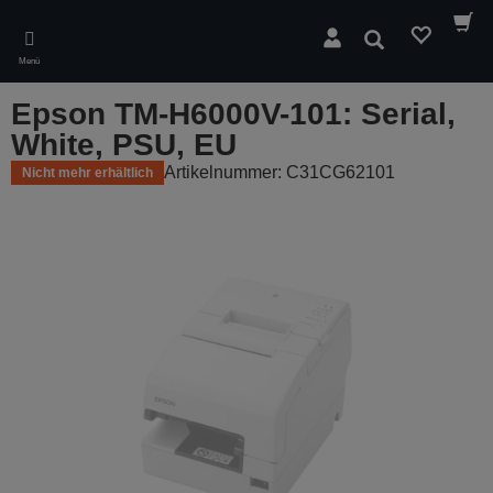
Skip
to
Suchen
main
Menü
content
Epson TM-H6000V-101: Serial,
White, PSU, EU
Artikelnummer: C31CG62101
Nicht mehr erhältlich