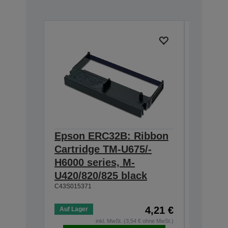
Epson ERC32B: Ribbon
Epson
Cartridge TM-U675/-
Cartri
H6000 series, M-
endors
U420/820/825 black
series
C43S015371
Quality
product
Exact fi
4,21 €
Auf Lager
Ink is d
inkl. MwSt. (3,54 € ohne MwSt.)
C43S0154