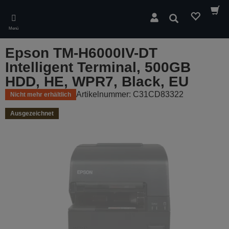
Skip
to
Suchen
main
Menü
content
Epson TM-H6000IV-DT
Intelligent Terminal, 500GB
HDD, HE, WPR7, Black, EU
Artikelnummer: C31CD83322
Nicht mehr erhältlich
Ausgezeichnet