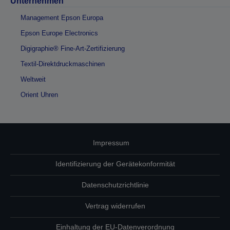
Unternehmen
Management Epson Europa
Epson Europe Electronics
Digigraphie® Fine-Art-Zertifizierung
Textil-Direktdruckmaschinen
Weltweit
Orient Uhren
Impressum
Identifizierung der Gerätekonformität
Datenschutzrichtlinie
Vertrag widerrufen
Einhaltung der EU-Datenverordnung