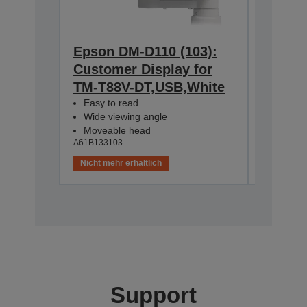
Epson DM-D110 (103):
Epson 
Customer Display for
Cust D
TM-T88V-DT,USB,White
DT,Str
A61B13312
Easy to read
Wide viewing angle
Moveable head
A61B133103
Nicht mehr erhältlich
Nicht meh
Support