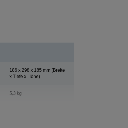
186‎ x 298 x 185 mm (Breite
x Tiefe x Höhe)
5,3 kg
Epson Dark Grey