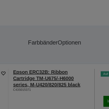
Farbbänder
Optionen
Epson ERC32B: Ribbon
Auf
Cartridge TM-U675/-H6000
series, M-U420/820/825 black
C43S015371