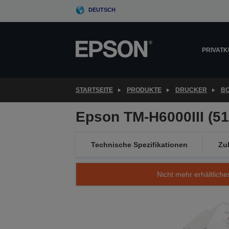
Skip
DEUTSCH
to
main
content
PRIVAT
STARTSEITE
PRODUKTE
DRUCKER
B
Epson TM-H6000III (51
Technische Spezifikationen
Zu
Nicht mehr erhältliche