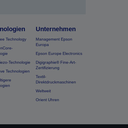
nologien
Unternehmen
ee Technology
Management Epson
Europa
onCore-
ogie
Epson Europe Electronics
iezo-Technologie
Digigraphie® Fine-Art-
Zertifizierung
ive Technologien
Textil-
tigere
Direktdruckmaschinen
ogien
Weltweit
Orient Uhren