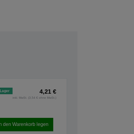
4,21 €
 Lager
inkl. MwSt. (3,54 € ohne MwSt.)
In den Warenkorb legen