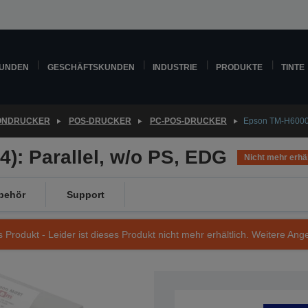
KUNDEN
GESCHÄFTSKUNDEN
INDUSTRIE
PRODUKTE
TINTE
ONDRUCKER
POS-DRUCKER
PC-POS-DRUCKER
Epson TM-H6000II
4): Parallel, w/o PS, EDG
Nicht mehr erhäl
behör
Support
s Produkt - Leider ist dieses Produkt nicht mehr erhältlich. Weitere Ang
Artikelnummer: C31C625514