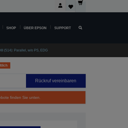
SHOP
ÜBER EPSON
SUPPORT
I (514): Parallel, w/o PS, EDG
tlich
Rückruf vereinbaren
ebote finden Sie unten.