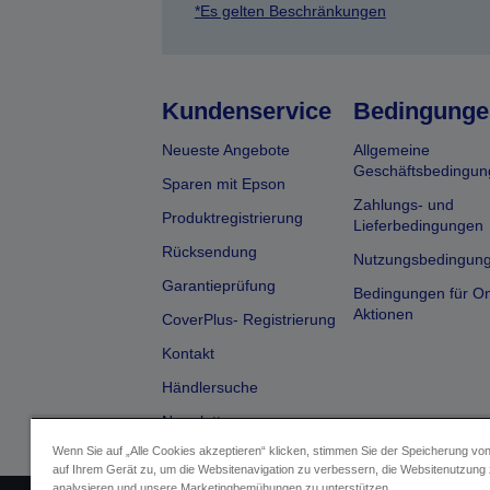
*Es gelten Beschränkungen
Kundenservice
Bedingunge
Neueste Angebote
Allgemeine
Geschäftsbedingun
Sparen mit Epson
Zahlungs- und
Produktregistrierung
Lieferbedingungen
Rücksendung
Nutzungsbedingun
Garantieprüfung
Bedingungen für On
Aktionen
CoverPlus- Registrierung
Kontakt
Händlersuche
Newsletter
Wenn Sie auf „Alle Cookies akzeptieren“ klicken, stimmen Sie der Speicherung vo
auf Ihrem Gerät zu, um die Websitenavigation zu verbessern, die Websitenutzung
analysieren und unsere Marketingbemühungen zu unterstützen.