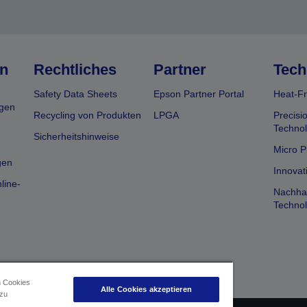
n
Rechtliches
Partner
Tech
Safety Data Sheets
Epson Partner Portal
Heat-Fr
gen
Recycling von Produkten
LPGA
Precisi
Technol
Sicherheitshinweise
Micro P
gen
Innovat
line-
Nachhal
Technol
n Cookies
Alle Cookies akzeptieren
 zu