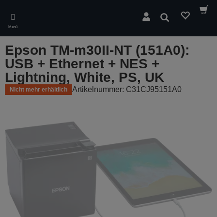
Skip
to
Suchen
main
Menü
content
Epson TM-m30II-NT (151A0):
USB + Ethernet + NES +
Lightning, White, PS, UK
Artikelnummer: C31CJ95151A0
Nicht mehr erhältlich