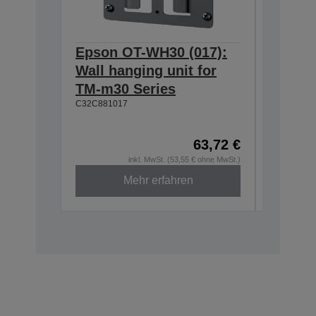
Epson OT-WH30 (017):
Epson
Wall hanging unit for
634:Ex
TM-m30 Series
T20II,T
C32C881017
T88VI
C32C8906
63,72 €
inkl. MwSt. (53,55 € ohne MwSt.)
Mehr erfahren