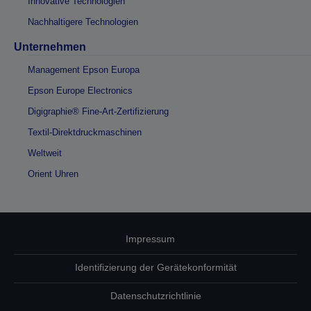
Innovative Technologien
Nachhaltigere Technologien
Unternehmen
Management Epson Europa
Epson Europe Electronics
Digigraphie® Fine-Art-Zertifizierung
Textil-Direktdruckmaschinen
Weltweit
Orient Uhren
Impressum
Identifizierung der Gerätekonformität
Datenschutzrichtlinie