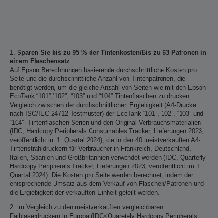
1.
Sparen Sie bis zu 95 % der Tintenkosten/Bis zu 63 Patronen in
einem Flaschensatz
Auf Epson Berechnungen basierende durchschnittliche Kosten pro
Seite und die durchschnittliche Anzahl von Tintenpatronen, die
benötigt werden, um die gleiche Anzahl von Seiten wie mit den Epson
EcoTank “101”,”102”, “103” und “104” Tintenflaschen zu drucken.
Vergleich zwischen der durchschnittlichen Ergiebigkeit (A4-Drucke
nach ISO/IEC 24712-Testmuster) der EcoTank “101”,”102”, “103” und
“104”- Tintenflaschen-Serien und den Original-Verbrauchsmaterialien
(IDC, Hardcopy Peripherals Consumables Tracker, Lieferungen 2023,
veröffentlicht im 1. Quartal 2024), die in den 40 meistverkauften A4-
Tintenstrahldruckern für Verbraucher in Frankreich, Deutschland,
Italien, Spanien und Großbritannien verwendet werden (IDC, Quarterly
Hardcopy Peripherals Tracker, Lieferungen 2023, veröffentlicht im 1.
Quartal 2024). Die Kosten pro Seite werden berechnet, indem der
entsprechende Umsatz aus dem Verkauf von Flaschen/Patronen und
die Ergiebigkeit der verkauften Einheit geteilt werden.
2. Im Vergleich zu den meistverkauften vergleichbaren
Farblaserdruckern in Europa (IDC<Quaretely Hardcopy Peripherals