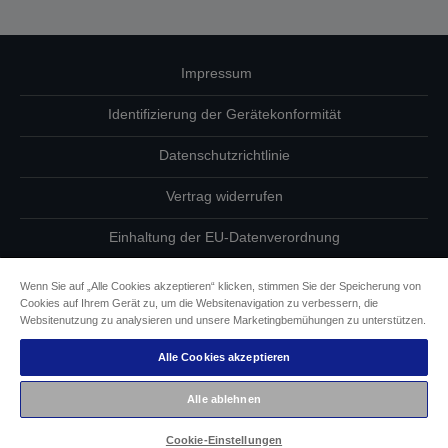
Impressum
Identifizierung der Gerätekonformität
Datenschutzrichtlinie
Vertrag widerrufen
Einhaltung der EU-Datenverordnung
Fragen zum Datenschutz
Wenn Sie auf „Alle Cookies akzeptieren“ klicken, stimmen Sie der Speicherung von
Cookies auf Ihrem Gerät zu, um die Websitenavigation zu verbessern, die
Informationen zu Cookies
Websitenutzung zu analysieren und unsere Marketingbemühungen zu unterstützen.
Alle Cookies akzeptieren
Epson Engagement für Barrierefreiheit
Alle ablehnen
Copyright © 2026 Seiko Epson
Cookie-Einstellungen