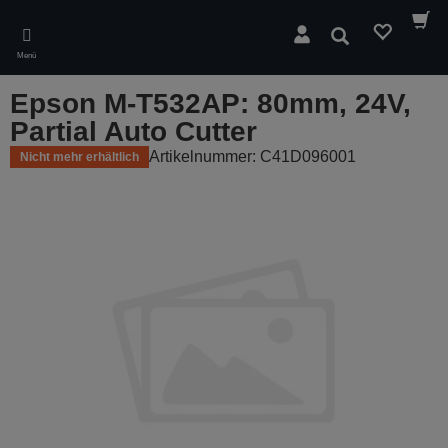
Skip
to
Suchen
main
Menü
content
Epson M-T532AP: 80mm, 24V,
Partial Auto Cutter
Artikelnummer: C41D096001
Nicht mehr erhältlich