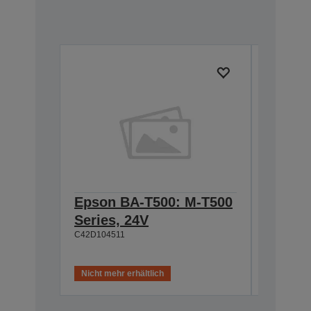
Epson BA-T500: M-T500
Epson
Series, 24V
Cable 
C42D104511
T500, 
C42D1180
Nicht mehr erhältlich
Nicht meh