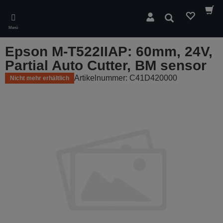
Skip
to
Suchen
main
Menü
content
Epson M-T522IIAP: 60mm, 24V,
Partial Auto Cutter, BM sensor
Artikelnummer: C41D420000
Nicht mehr erhältlich