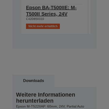
Epson BA-T500IIE: M-
Epson 
T500II Series, 24V
M-T500
C42D850310
C42D8502
Nicht mehr erhältlich
Nicht meh
Downloads
Weitere Informationen
herunterladen
Epson M-T522IIAP: 60mm, 24V, Partial Auto