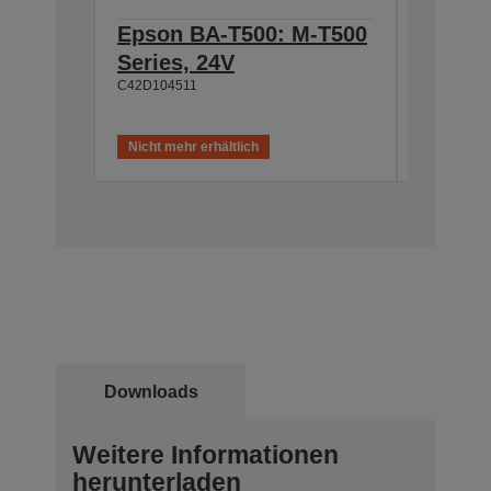
Epson BA-T500: M-T500
Epson
Series, 24V
Cable 
C42D104511
T500, 
C42D1180
Nicht mehr erhältlich
Nicht meh
Downloads
Weitere Informationen
herunterladen