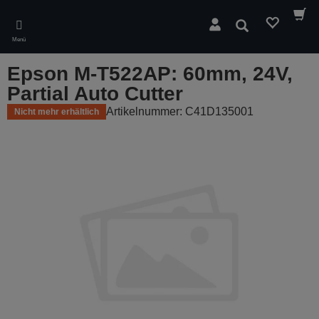
Skip
to
Suchen
main
Menü
content
Epson M-T522AP: 60mm, 24V,
Partial Auto Cutter
Artikelnummer: C41D135001
Nicht mehr erhältlich