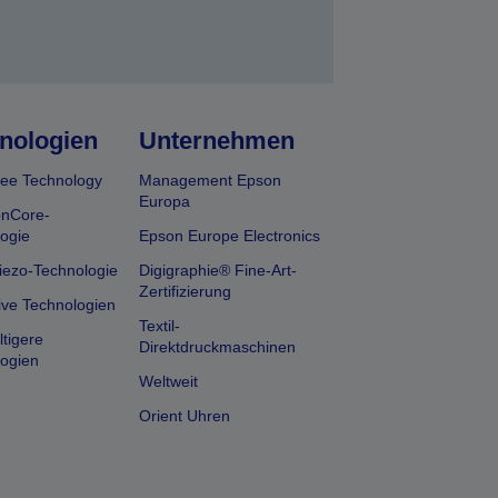
nologien
Unternehmen
ee Technology
Management Epson
Europa
onCore-
ogie
Epson Europe Electronics
iezo-Technologie
Digigraphie® Fine-Art-
Zertifizierung
ive Technologien
Textil-
tigere
Direktdruckmaschinen
ogien
Weltweit
Orient Uhren