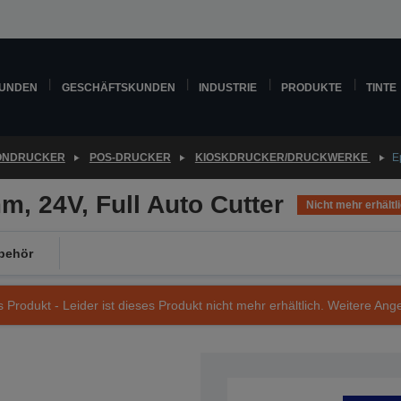
KUNDEN
GESCHÄFTSKUNDEN
INDUSTRIE
PRODUKTE
TINTE
ONDRUCKER
POS-DRUCKER
KIOSKDRUCKER/DRUCKWERKE
E
, 24V, Full Auto Cutter
Nicht mehr erhältl
behör
s Produkt - Leider ist dieses Produkt nicht mehr erhältlich. Weitere Ang
Artikelnummer: C41D100001