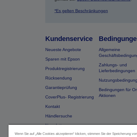
*Es gelten Beschränkungen
Kundenservice
Bedingunge
Neueste Angebote
Allgemeine
Geschäftsbedingun
Sparen mit Epson
Zahlungs- und
Produktregistrierung
Lieferbedingungen
Rücksendung
Nutzungsbedingun
Garantieprüfung
Bedingungen für On
Aktionen
CoverPlus- Registrierung
Kontakt
Händlersuche
Newsletter
Wenn Sie auf „Alle Cookies akzeptieren“ klicken, stimmen Sie der Speicherung vo