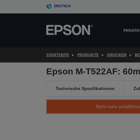
Skip
DEUTSCH
to
main
content
PRIVAT
STARTSEITE
PRODUKTE
DRUCKER
B
Epson M-T522AF: 60mm
Technische Spezifikationen
Zu
Nicht mehr erhältliche