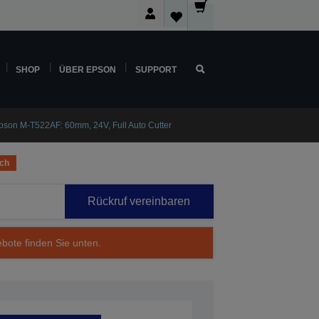
SHOP
ÜBER EPSON
SUPPORT
pson M-T522AF: 60mm, 24V, Full Auto Cutter
ich
Rückruf vereinbaren
ebote finden Sie unten.