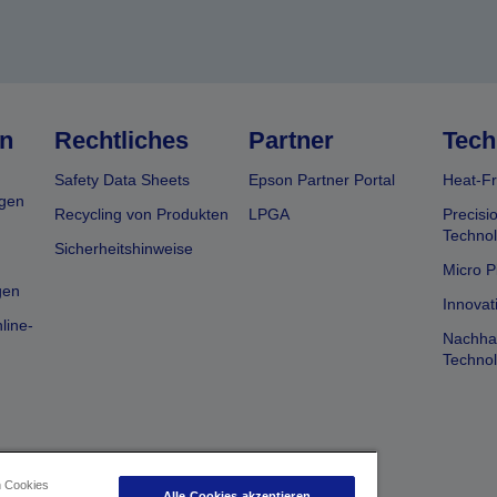
n
Rechtliches
Partner
Tech
Safety Data Sheets
Epson Partner Portal
Heat-Fr
gen
Recycling von Produkten
LPGA
Precisi
Technol
Sicherheitshinweise
Micro P
gen
Innovat
line-
Nachhal
Technol
n Cookies
Alle Cookies akzeptieren