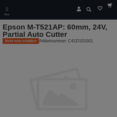
Skip
to
Suchen
main
Menü
content
Epson M-T521AP: 60mm, 24V,
Partial Auto Cutter
Artikelnummer: C41D101001
Nicht mehr erhältlich