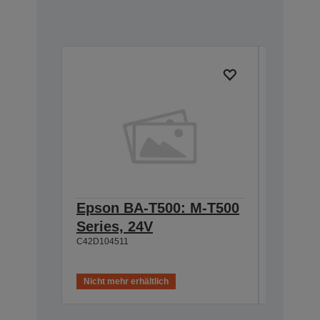
Epson BA-T500: M-T500
Epson
Series, 24V
Cable 
C42D104511
T500, 
C42D1180
Nicht mehr erhältlich
Nicht meh