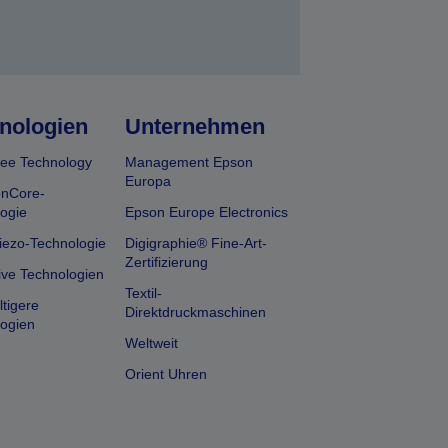
nologien
Unternehmen
ee Technology
Management Epson
Europa
onCore-
ogie
Epson Europe Electronics
iezo-Technologie
Digigraphie® Fine-Art-
Zertifizierung
ive Technologien
Textil-
tigere
Direktdruckmaschinen
ogien
Weltweit
Orient Uhren