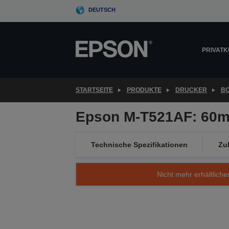
Skip
DEUTSCH
to
main
content
PRIVAT
STARTSEITE
PRODUKTE
DRUCKER
B
Epson M-T521AF: 60mm
Technische Spezifikationen
Zu
Nicht mehr erhältliche