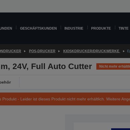
KUNDEN
GESCHÄFTSKUNDEN
INDUSTRIE
PRODUKTE
TINTE
ONDRUCKER
POS-DRUCKER
KIOSKDRUCKER/DRUCKWERKE
E
, 24V, Full Auto Cutter
Nicht mehr erhältl
behör
s Produkt - Leider ist dieses Produkt nicht mehr erhältlich. Weitere Ang
Artikelnummer: C41D108001