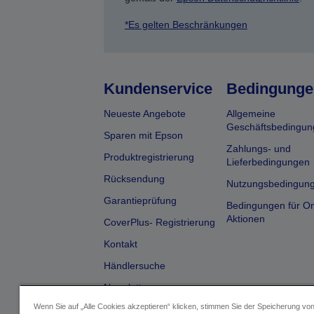
*Es gelten Beschränkungen
Kundenservice
Bedingunge
Neueste Angebote
Allgemeine
Geschäftsbedingun
Sparen mit Epson
Zahlungs- und
Produktregistrierung
Lieferbedingungen
Rücksendung
Nutzungsbedingun
Garantieprüfung
Bedingungen für On
Aktionen
CoverPlus- Registrierung
Kontakt
Händlersuche
Newsletter
Wenn Sie auf „Alle Cookies akzeptieren“ klicken, stimmen Sie der Speicherung vo