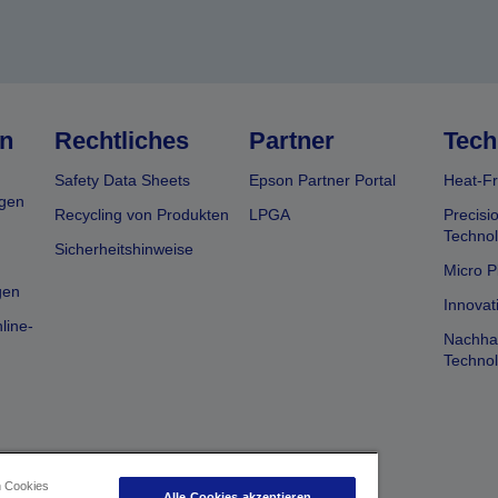
n
Rechtliches
Partner
Tech
Safety Data Sheets
Epson Partner Portal
Heat-Fr
gen
Recycling von Produkten
LPGA
Precisi
Technol
Sicherheitshinweise
Micro P
gen
Innovat
line-
Nachhal
Technol
n Cookies
Alle Cookies akzeptieren