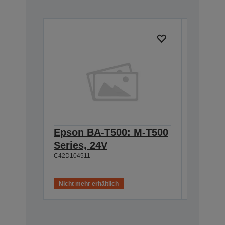
Epson BA-T500: M-T500
Epson
Series, 24V
Cable 
C42D104511
T500, 
C42D1180
Nicht mehr erhältlich
Nicht meh