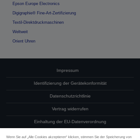
Epson Europe Electronics
Digigraphie® Fine-Art-Zertifizierung
Textil-Direktdruckmaschinen
Weltweit
Orient Uhren
Impressum
Identifizierung der Gerätekonformität
Datenschutzrichtlinie
Vertrag widerrufen
Einhaltung der EU-Datenverordnung
Fragen zum Datenschutz
Wenn Sie auf „Alle Cookies akzeptieren“ klicken, stimmen Sie der Speicherung von