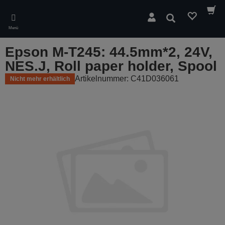
Skip
to
Suchen
main
Menü
content
Epson M-T245: 44.5mm*2, 24V,
NES.J, Roll paper holder, Spool
Artikelnummer: C41D036061
Nicht mehr erhältlich