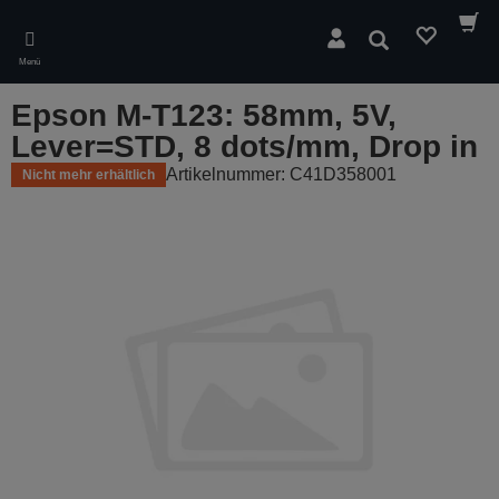
Skip
to
Suchen
main
Menü
content
Epson M-T123: 58mm, 5V,
Lever=STD, 8 dots/mm, Drop in
Artikelnummer: C41D358001
Nicht mehr erhältlich