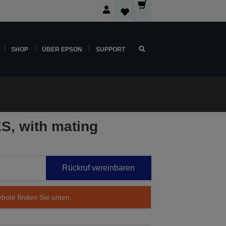
SHOP
ÜBER EPSON
SUPPORT
S, with mating
Rückruf vereinbaren
ebote finden Sie unten.