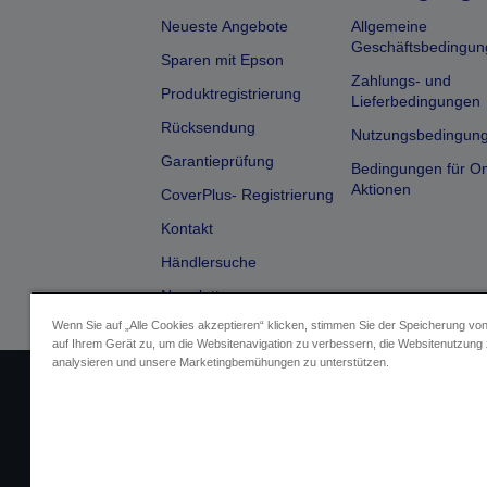
Neueste Angebote
Allgemeine
Geschäftsbedingun
Sparen mit Epson
Zahlungs- und
Produktregistrierung
Lieferbedingungen
Rücksendung
Nutzungsbedingun
Garantieprüfung
Bedingungen für On
Aktionen
CoverPlus- Registrierung
Kontakt
Händlersuche
Newsletter
Wenn Sie auf „Alle Cookies akzeptieren“ klicken, stimmen Sie der Speicherung vo
auf Ihrem Gerät zu, um die Websitenavigation zu verbessern, die Websitenutzung
analysieren und unsere Marketingbemühungen zu unterstützen.
Impressum
Identifizierung der G
Fragen zum D