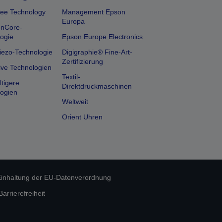
ee Technology
Management Epson
Europa
onCore-
ogie
Epson Europe Electronics
iezo-Technologie
Digigraphie® Fine-Art-
Zertifizierung
ive Technologien
Textil-
tigere
Direktdruckmaschinen
ogien
Weltweit
Orient Uhren
inhaltung der EU-Datenverordnung
rrierefreiheit