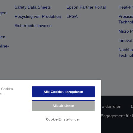
Safety Data Sheets
Epson Partner Portal
Heat-Fr
gen
Recycling von Produkten
LPGA
Precisi
Technol
Sicherheitshinweise
Micro P
gen
Innovat
line-
Nachhal
Technol
n Cookies
Alle Cookies akzeptieren
 zu
Alle ablehnen
erätekonformität
Datenschutzrichtlinie
Vertrag widerrufen
E
atenschutz
Informationen zu Cookies
Epson Engagement für Ba
Cookie-Einstellungen
Copyright © 2026 Seiko Epson