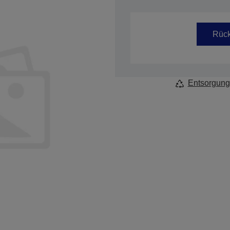
Artikelnummer: C41D076091
Rück
Entsorgung