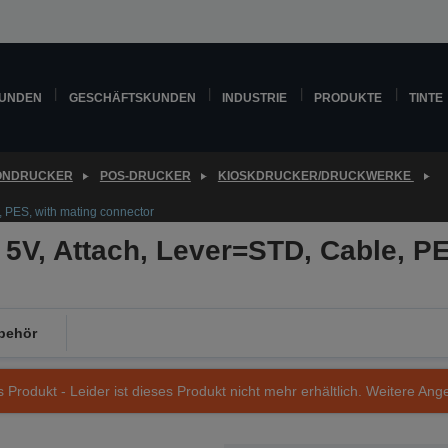
KUNDEN
GESCHÄFTSKUNDEN
INDUSTRIE
PRODUKTE
TINTE
ONDRUCKER
POS-DRUCKER
KIOSKDRUCKER/DRUCKWERKE
 PES, with mating connector
V, Attach, Lever=STD, Cable, PE
behör
s Produkt - Leider ist dieses Produkt nicht mehr erhältlich. Weitere Ang