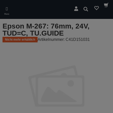
Skip
to
Suchen
main
Menü
content
Epson M-267: 76mm, 24V,
TUD=C, TU.GUIDE
Artikelnummer: C41D151031
Nicht mehr erhältlich