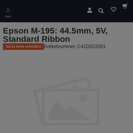
Skip
to
Suchen
main
Menü
content
Epson M-195: 44.5mm, 5V,
Standard Ribbon
Artikelnummer: C41D022001
Nicht mehr erhältlich