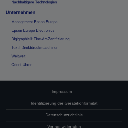
Nachhaltigere Technologien
Unternehmen
Management Epson Europa
Epson Europe Electronics
Digigraphie® Fine-Art-Zertifizierung
Textil-Direktdruckmaschinen
Weltweit
Orient Uhren
Impressum
Identifizierung der Gerätekonformität
Datenschutzrichtlinie
Vertrag widerrufen