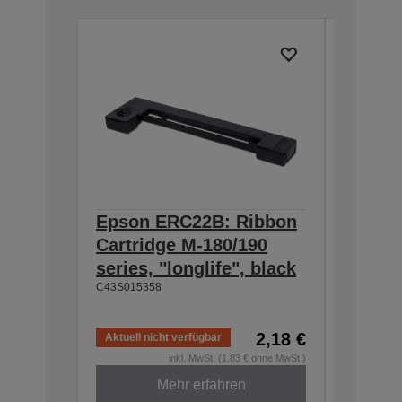
Epson ERC22B: Ribbon
Epson
Cartridge M-180/190
Cartri
series, "longlife", black
160/M-
C43S015358
black
C43S0153
2,18 €
Aktuell nicht verfügbar
Aktuell n
inkl. MwSt. (1,83 € ohne MwSt.)
Mehr erfahren