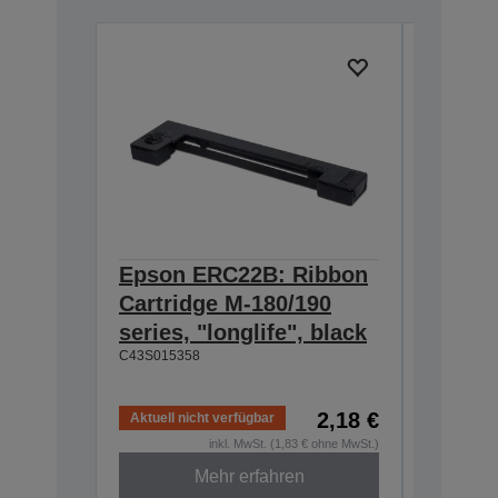
Epson ERC22B: Ribbon
Epson
Cartridge M-180/190
Cartri
series, "longlife", black
160/M-
C43S015358
black
C43S0153
2,18 €
Aktuell nicht verfügbar
Aktuell n
inkl. MwSt. (1,83 € ohne MwSt.)
Mehr erfahren