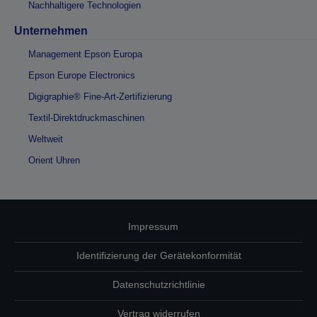
Nachhaltigere Technologien
Unternehmen
Management Epson Europa
Epson Europe Electronics
Digigraphie® Fine-Art-Zertifizierung
Textil-Direktdruckmaschinen
Weltweit
Orient Uhren
Impressum
Identifizierung der Gerätekonformität
Datenschutzrichtlinie
Vertrag widerrufen