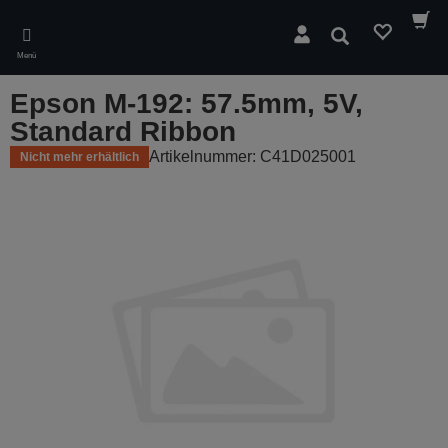
Skip
to
Suchen
main
Menü
content
Epson M-192: 57.5mm, 5V,
Standard Ribbon
Artikelnummer: C41D025001
Nicht mehr erhältlich