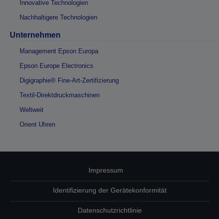
Innovative Technologien
Nachhaltigere Technologien
Unternehmen
Management Epson Europa
Epson Europe Electronics
Digigraphie® Fine-Art-Zertifizierung
Textil-Direktdruckmaschinen
Weltweit
Orient Uhren
Impressum
Identifizierung der Gerätekonformität
Datenschutzrichtlinie