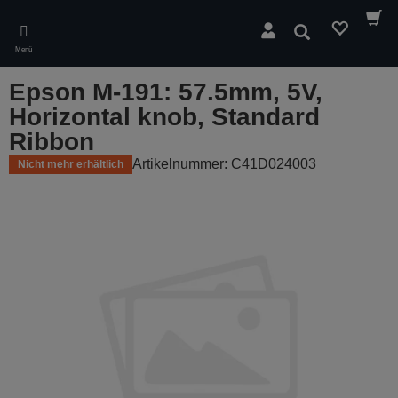
Skip
to
Suchen
main
Menü
content
Epson M-191: 57.5mm, 5V,
Horizontal knob, Standard
Ribbon
Artikelnummer: C41D024003
Nicht mehr erhältlich