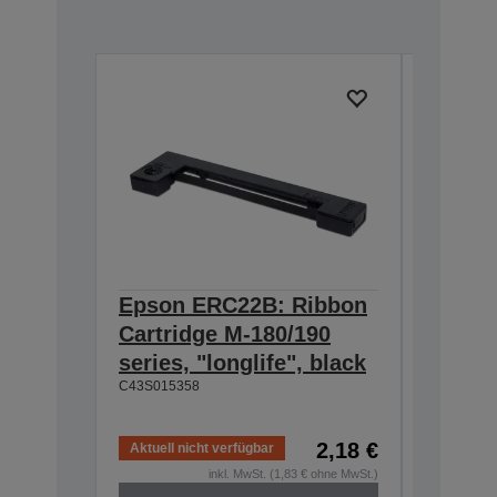
Epson ERC22B: Ribbon
Epson
Cartridge M-180/190
Cartri
series, "longlife", black
160/M-
C43S015358
black
C43S0153
2,18 €
Aktuell nicht verfügbar
Aktuell n
inkl. MwSt. (1,83 € ohne MwSt.)