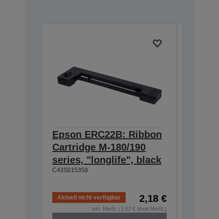
Epson ERC22B: Ribbon
Epson
Cartridge M-180/190
Cartri
series, "longlife", black
160/M-
C43S015358
black
C43S0153
2,18 €
Aktuell nicht verfügbar
Aktuell n
inkl. MwSt. (1,83 € ohne MwSt.)