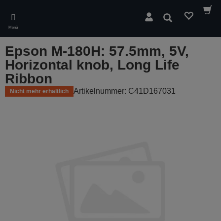
Skip
to
Suchen
main
Menü
content
Epson M-180H: 57.5mm, 5V,
Horizontal knob, Long Life
Ribbon
Artikelnummer: C41D167031
Nicht mehr erhältlich