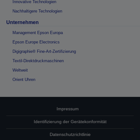
Innovative Technologien
Nachhaltigere Technologien
Unternehmen
Management Epson Europa
Epson Europe Electronics
Digigraphie® Fine-Art-Zertifizierung
Textil-Direktdruckmaschinen
Weltweit
Orient Uhren
Impressum
Identifizierung der Gerätekonformität
Datenschutzrichtlinie