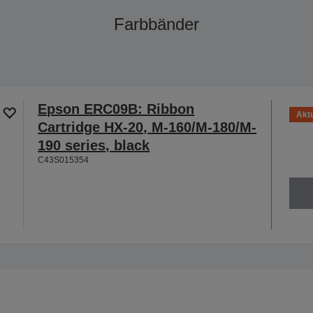
Farbbänder
Epson ERC09B: Ribbon
Aktu
Cartridge HX-20, M-160/M-180/M-
190 series, black
C43S015354