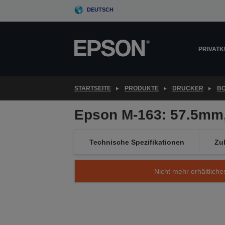
Skip
DEUTSCH
to
main
content
PRIVAT
STARTSEITE
PRODUKTE
DRUCKER
B
Epson M-163: 57.5mm
Technische Spezifikationen
Zu
Nicht mehr erhältliche