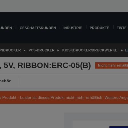
KUNDEN
GESCHÄFTSKUNDEN
INDUSTRIE
PRODUKTE
TINTE
ONDRUCKER
POS-DRUCKER
KIOSKDRUCKER/DRUCKWERKE
E
, 5V, RIBBON:ERC-05(B)
Nicht mehr erhältl
behör
s Produkt - Leider ist dieses Produkt nicht mehr erhältlich. Weitere Ang
Artikelnummer: C41D158021