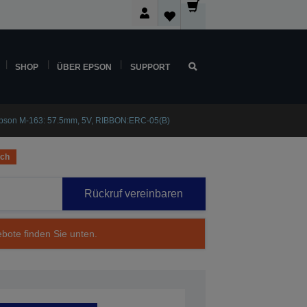
SHOP
ÜBER EPSON
SUPPORT
pson M-163: 57.5mm, 5V, RIBBON:ERC-05(B)
ich
Rückruf vereinbaren
ebote finden Sie unten.