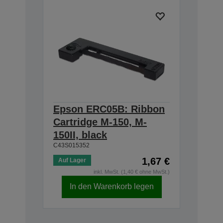
Epson ERC05B: Ribbon
Cartridge M-150, M-
150II, black
C43S015352
1,67 €
Auf Lager
inkl. MwSt. (1,40 € ohne MwSt.)
In den Warenkorb legen