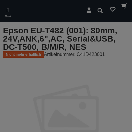
Skip
to
Suchen
main
Menü
content
Epson EU-T482 (001): 80mm,
24V,ANK,6",AC, Serial&USB,
DC-T500, B/M/R, NES
Artikelnummer: C41D423001
Nicht mehr erhältlich