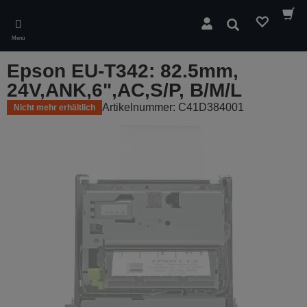
Skip
to
Suchen
main
Menü
content
Epson EU-T342: 82.5mm,
24V,ANK,6",AC,S/P, B/M/L
Artikelnummer: C41D384001
Nicht mehr erhältlich