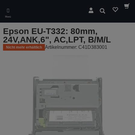
Skip
to
Suchen
main
Menü
content
Epson EU-T332: 80mm,
24V,ANK,6", AC,LPT, B/M/L
Artikelnummer: C41D383001
Nicht mehr erhältlich