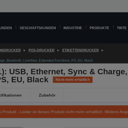
KUNDEN
GESCHÄFTSKUNDEN
INDUSTRIE
PRODUKTE
TINTE
ONDRUCKER
POS-DRUCKER
ETIKETTENDRUCKER
e, Bluetooth, Linerfree, Extended Functions, PS, EU, Black
: USB, Ethernet, Sync & Charge, 
S, EU, Black
Nicht mehr erhältlich
ifikationen
Zubehör
s Produkt - Leider ist dieses Produkt nicht mehr erhältlich. Weitere Ang