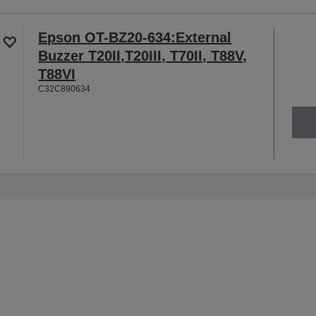
Epson OT-BZ20-634:External
Buzzer T20II,T20III, T70II, T88V,
T88VI
C32C890634