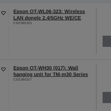
Epson OT-WL06-323: Wireless
LAN dongle 2.4/5GHz WE/CE
C32C891323
Epson OT-WH30 (017): Wall
hanging unit for TM-m30 Series
C32C881017