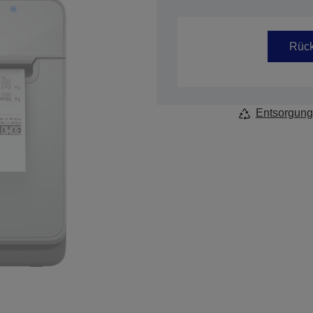
Artikelnummer: C31CJ52121Z1
Rück
Entsorgung