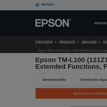
Skip
DEUTSCH
to
main
content
PRIVAT
STARTSEITE
PRODUKTE
DRUCKER
B
Epson TM-L100 (121Z1): USB, Ethernet, Sync & Charg
Epson TM-L100 (121Z1)
Extended Functions, P
Serienmodelle
Technische Spez
Nicht mehr erhältliche