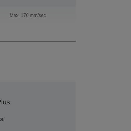
Max. 170 mm/sec
203 x 203 dpi
Plus
r.