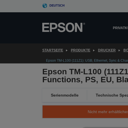
Skip
DEUTSCH
to
main
content
PRIVAT
STARTSEITE
PRODUKTE
DRUCKER
B
Epson TM-L100 (111Z1): USB, Ethernet, Sync & Charg
Epson TM-L100 (111Z1)
Functions, PS, EU, Bl
Serienmodelle
Technische Spez
Nicht mehr erhältliche