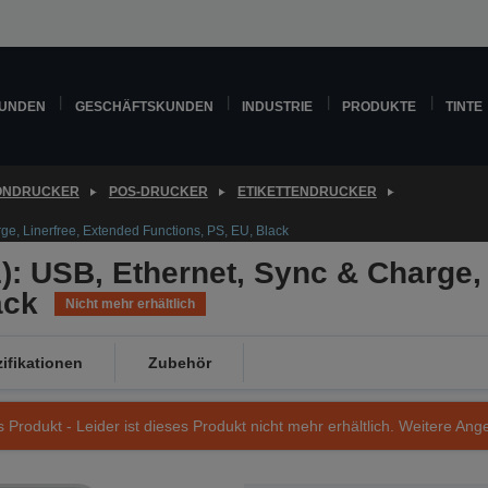
KUNDEN
GESCHÄFTSKUNDEN
INDUSTRIE
PRODUKTE
TINTE
ONDRUCKER
POS-DRUCKER
ETIKETTENDRUCKER
e, Linerfree, Extended Functions, PS, EU, Black
: USB, Ethernet, Sync & Charge, 
ack
Nicht mehr erhältlich
ifikationen
Zubehör
s Produkt - Leider ist dieses Produkt nicht mehr erhältlich. Weitere Ang