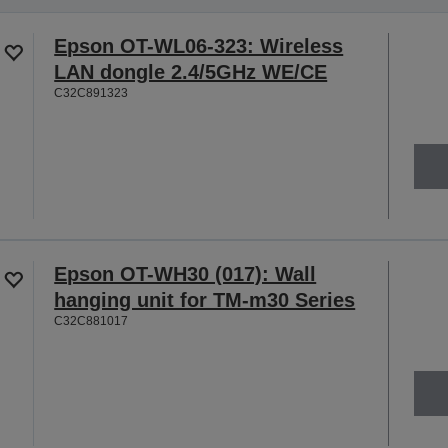
Epson OT-WL06-323: Wireless
LAN dongle 2.4/5GHz WE/CE
C32C891323
Epson OT-WH30 (017): Wall
hanging unit for TM-m30 Series
C32C881017