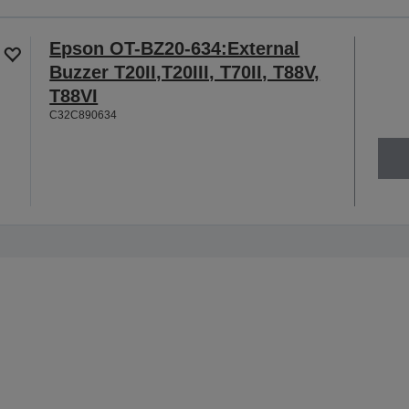
Epson OT-BZ20-634:External
Buzzer T20II,T20III, T70II, T88V,
T88VI
C32C890634