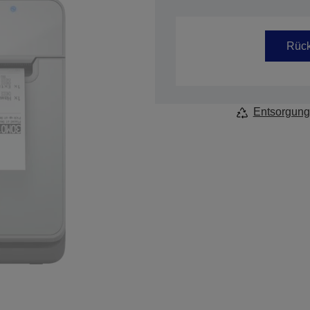
Artikelnummer: C31CJ52111Z1
Rück
Entsorgung