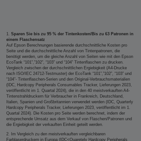
1.
Sparen Sie bis zu 95 % der Tintenkosten/Bis zu 63 Patronen in
einem Flaschensatz
Auf Epson Berechnungen basierende durchschnittliche Kosten pro
Seite und die durchschnittliche Anzahl von Tintenpatronen, die
benötigt werden, um die gleiche Anzahl von Seiten wie mit den Epson
EcoTank “101”,”102”, “103” und “104” Tintenflaschen zu drucken.
Vergleich zwischen der durchschnittlichen Ergiebigkeit (A4-Drucke
nach ISO/IEC 24712-Testmuster) der EcoTank “101”,”102”, “103” und
“104”- Tintenflaschen-Serien und den Original-Verbrauchsmaterialien
(IDC, Hardcopy Peripherals Consumables Tracker, Lieferungen 2023,
veröffentlicht im 1. Quartal 2024), die in den 40 meistverkauften A4-
Tintenstrahldruckern für Verbraucher in Frankreich, Deutschland,
Italien, Spanien und Großbritannien verwendet werden (IDC, Quarterly
Hardcopy Peripherals Tracker, Lieferungen 2023, veröffentlicht im 1.
Quartal 2024). Die Kosten pro Seite werden berechnet, indem der
entsprechende Umsatz aus dem Verkauf von Flaschen/Patronen und
die Ergiebigkeit der verkauften Einheit geteilt werden.
2. Im Vergleich zu den meistverkauften vergleichbaren
Farblaserdruckern in Europa (IDC<Quaretely Hardcopy Peripherals