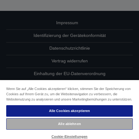
Impressum
Identifizierung der Gerätekonformität
Datenschutzrichtlinie
Vertrag widerrufen
Einhaltung der EU-Datenverordnung
Fragen zum Datenschutz
Wenn Sie auf „Alle Cookies akzeptieren“ klicken, stimmen Sie der Speicherung von
Cookies auf Ihrem Gerät zu, um die Websitenavigation zu verbessern, die
Informationen zu Cookies
Websitenutzung zu analysieren und unsere Marketingbemühungen zu unterstützen.
Alle Cookies akzeptieren
Epson Engagement für Barrierefreiheit
Alle ablehnen
Copyright © 2026 Seiko Epson
Cookie-Einstellungen