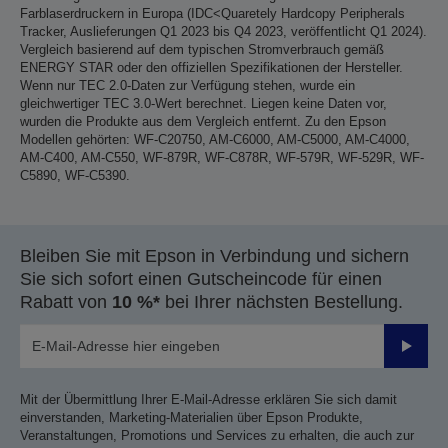
Farblaserdruckern in Europa (IDC<Quaretely Hardcopy Peripherals
Tracker, Auslieferungen Q1 2023 bis Q4 2023, veröffentlicht Q1 2024).
Vergleich basierend auf dem typischen Stromverbrauch gemäß
ENERGY STAR oder den offiziellen Spezifikationen der Hersteller.
Wenn nur TEC 2.0-Daten zur Verfügung stehen, wurde ein
gleichwertiger TEC 3.0-Wert berechnet. Liegen keine Daten vor,
wurden die Produkte aus dem Vergleich entfernt. Zu den Epson
Modellen gehörten: WF-C20750, AM-C6000, AM-C5000, AM-C4000,
AM-C400, AM-C550, WF-879R, WF-C878R, WF-579R, WF-529R, WF-
C5890, WF-C5390.
Bleiben Sie mit Epson in Verbindung und sichern
Sie sich sofort einen Gutscheincode für einen
Rabatt von
10 %*
bei Ihrer nächsten Bestellung.
Sende
Mit der Übermittlung Ihrer E-Mail-Adresse erklären Sie sich damit
einverstanden, Marketing-Materialien über Epson Produkte,
Veranstaltungen, Promotions und Services zu erhalten, die auch zur