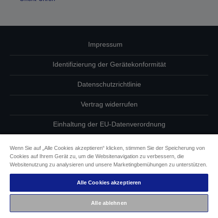
Impressum
Identifizierung der Gerätekonformität
Datenschutzrichtlinie
Vertrag widerrufen
Einhaltung der EU-Datenverordnung
Fragen zum Datenschutz
Wenn Sie auf „Alle Cookies akzeptieren“ klicken, stimmen Sie der Speicherung von
Cookies auf Ihrem Gerät zu, um die Websitenavigation zu verbessern, die
Informationen zu Cookies
Websitenutzung zu analysieren und unsere Marketingbemühungen zu unterstützen.
Alle Cookies akzeptieren
Epson Engagement für Barrierefreiheit
Alle ablehnen
Copyright © 2026 Seiko Epson