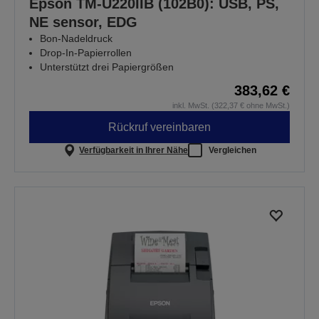
Epson TM-U220IIB (102B0): USB, PS,
NE sensor, EDG
Bon-Nadeldruck
Drop-In-Papierrollen
Unterstützt drei Papiergrößen
383,62 €
inkl. MwSt. (322,37 € ohne MwSt.)
Rückruf vereinbaren
Verfügbarkeit in Ihrer Nähe
Vergleichen