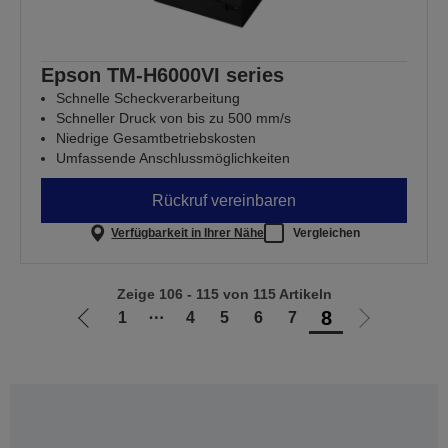
Epson TM-H6000VI series
Schnelle Scheckverarbeitung
Schneller Druck von bis zu 500 mm/s
Niedrige Gesamtbetriebskosten
Umfassende Anschlussmöglichkeiten
Rückruf vereinbaren
Verfügbarkeit in Ihrer Nähe
Vergleichen
Zeige 106 - 115 von 115 Artikeln
8
1
⋯
4
5
6
7
Zur
Zur
vorherigen
nächsten
Seite
Seite