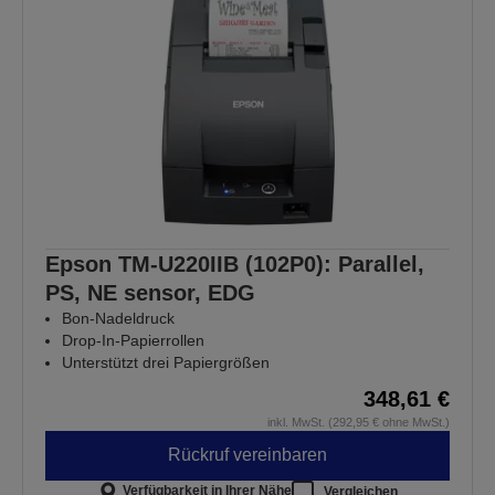
Epson TM-U220IIB (102P0): Parallel,
PS, NE sensor, EDG
Bon-Nadeldruck
Drop-In-Papierrollen
Unterstützt drei Papiergrößen
348,61 €
inkl. MwSt. (292,95 € ohne MwSt.)
Rückruf vereinbaren
Verfügbarkeit in Ihrer Nähe
Vergleichen