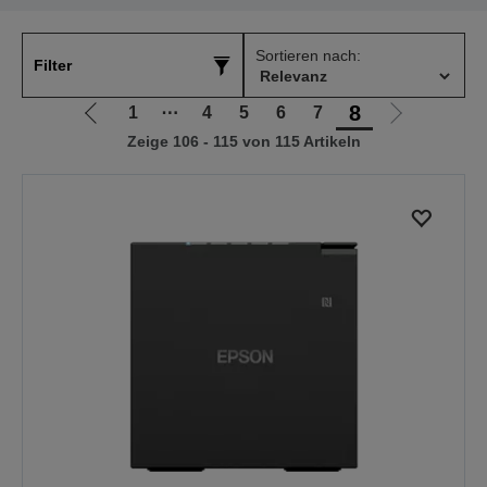
Sortieren nach:
Filter
8
1
⋯
4
5
6
7
Zur
Zur
Zeige 106 - 115 von 115 Artikeln
vorherigen
nächsten
Seite
Seite