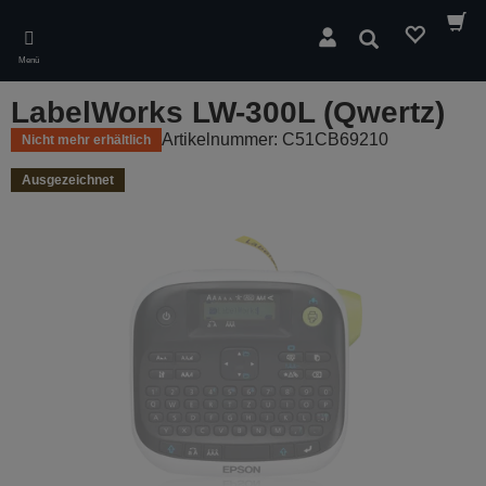
Skip
to
Suchen
main
Menü
content
LabelWorks LW-300L (Qwertz)
Artikelnummer: C51CB69210
Nicht mehr erhältlich
Ausgezeichnet