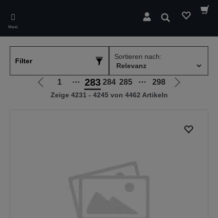
Skip
to
Suchen
main
Menü
content
Sortieren nach:
Filter
283
1
⋯
284
285
⋯
298
Zur
Zur
Zeige 4231 - 4245 von 4462 Artikeln
vorherigen
nächsten
Seite
Seite