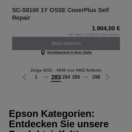
SC-S9100 1Y OSSE CoverPlus Self
Repair
1.904,00 €
inkl. MwSt. (1.600,00 € ohne MwSt.)
Mehr erfahren
Verfügbarkeit in Ihrer Nähe
Zeige 4231 - 4245 von 4462 Artikeln
283
1
⋯
284
285
⋯
298
Zur
Zur
vorherigen
nächsten
Seite
Seite
Epson Kategorien:
Entdecken Sie unsere