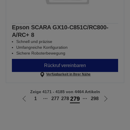
Epson SCARA GX10-C851C/RC800-
A/RC+ 8
Schnell und präzise
Umfangreiche Konfiguration
Sichere Roboterbewegung
Rückruf vereinbaren
Verfügbarkeit in Ihrer Nähe
Zeige 4171 - 4185 von 4464 Artikeln
279
1
⋯
277
278
⋯
298
Zur
Zur
vorherigen
nächsten
Seite
Seite