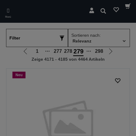
Skip
to
Suchen
main
Menü
content
Sortieren nach:
Filter
279
1
⋯
277
278
⋯
298
Zur
Zur
Zeige 4171 - 4185 von 4464 Artikeln
vorherigen
nächsten
Seite
Seite
Neu