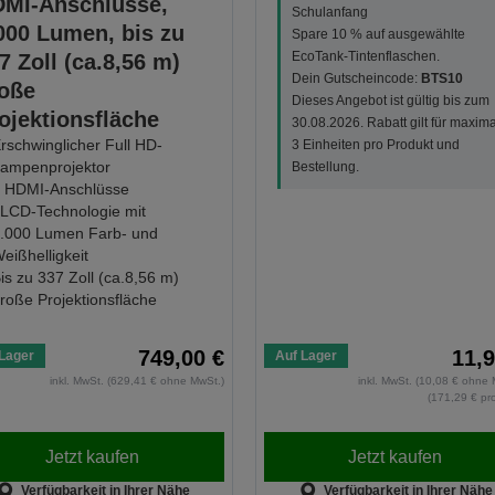
MI-Anschlüsse,
Schulanfang
000 Lumen, bis zu
Spare 10 % auf ausgewählte
EcoTank-Tintenflaschen.
7 Zoll (ca.8,56 m)
Dein Gutscheincode:
BTS10
oße
Dieses Angebot ist gültig bis zum
ojektionsfläche
30.08.2026. Rabatt gilt für maxima
rschwinglicher Full HD-
3 Einheiten pro Produkt und
ampenprojektor
Bestellung.
 HDMI-Anschlüsse
LCD-Technologie mit
.000 Lumen Farb- und
eißhelligkeit
is zu 337 Zoll (ca.8,56 m)
roße Projektionsfläche
749,00 €
11,9
Lager
Auf Lager
inkl. MwSt. (629,41 € ohne MwSt.)
inkl. MwSt. (10,08 € ohne 
(171,29 € pro
Jetzt kaufen
Jetzt kaufen
Verfügbarkeit in Ihrer Nähe
Verfügbarkeit in Ihrer Nähe