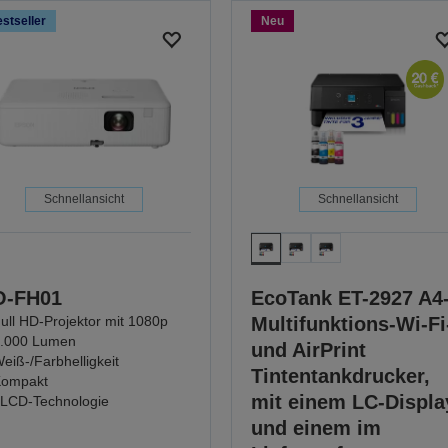
stseller
Neu
Schnellansicht
Schnellansicht
O-FH01
EcoTank ET-2927 A4
ull HD-Projektor mit 1080p
Multifunktions-Wi-Fi
.000 Lumen
und AirPrint
eiß-/Farbhelligkeit
Tintentankdrucker,
ompakt
mit einem LC-Displa
LCD-Technologie
und einem im