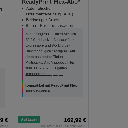
ReadyPrint Flex-Abo*
n
Automatischer
Dokumenteneinzug (ADF)
Beidseitiger Druck
6,8-cm-Farb-Touchscreen
Sonderangebot – Holen Sie sich
25 € Cashback auf ausgewählte
Expression- und WorkForce-
Drucker bei gleichzeitigem Kauf
eines passenden Tinten-
Multipacks. Das Angebot gilt bis
zum 30.09.2026.
Es gelten
Teilnahmebedingungen
.
Kompatibel mit ReadyPrint Flex
Tarif auswählen
9 €
169,99 €
Auf Lager
MwSt.)
inkl. MwSt. (142,85 € ohne MwSt.)