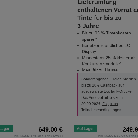
Lieferumfang
enthaltenen Vorrat a
Tinte für bis zu
3 Jahre
Bis zu 95 % Tintenkosten
sparen*
Benutzerfreundliches LC-
Display
Mindestens 25 % kleiner als
Konkurrenzmodelle*
Ideal für zu Hause
Sonderangebot – Holen Sie sich
bis zu 20 € Cashback auf
ausgewählte EcoTank-Drucker.
Das Angebot gilt bis zum
30.09.2026.
Es gelten
Teilnahmebedingungen
649,00 €
249,9
Lager
Auf Lager
inkl. MwSt. (545,38 € ohne MwSt.)
inkl. MwSt. (210,08 € ohne 