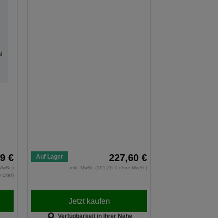
l
9 €
227,60 €
Auf Lager
MwSt.)
inkl. MwSt. (191,26 € ohne MwSt.)
 Liter)
Jetzt kaufen
Verfügbarkeit in Ihrer Nähe