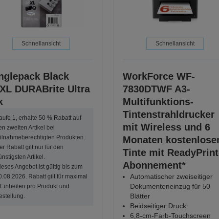
Schnellansicht
Schnellansicht
nglepack Black
WorkForce WF-
XL DURABrite Ultra
7830DTWF A3-
k
Multifunktions-
Tintenstrahldrucker
aufe 1, erhalte 50 % Rabatt auf
mit Wireless und 6
en zweiten Artikel bei
eilnahmeberechtigten Produkten.
Monaten kostenlose
er Rabatt gilt nur für den
Tinte mit ReadyPrint
ünstigsten Artikel.
Abonnement*
ieses Angebot ist gültig bis zum
Automatischer zweiseitiger
0.08.2026. Rabatt gilt für maximal
Dokumenteneinzug für 50
 Einheiten pro Produkt und
Blätter
estellung.
Beidseitiger Druck
6,8-cm-Farb-Touchscreen