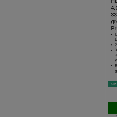
HD
4.
33
gr
Pr
E
L
2
3
4
W
B
g
Auf 