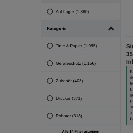
Auf Lager (1.880)
Kategorie
Si
Tinte & Papier (1.995)
35
In
Geräteschutz (1.156)
K
d
Zubehör (403)
t
D
g
Drucker (371)
D
3
3
Roboter (318)
B
Alle 14 Filter anzeigen