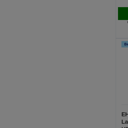
Be
EH
La