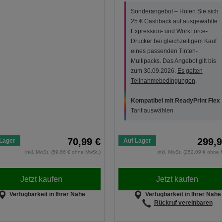
Sonderangebot – Holen Sie sich
25 € Cashback auf ausgewählte
Expression- und WorkForce-
Drucker bei gleichzeitigem Kauf
eines passenden Tinten-
Multipacks. Das Angebot gilt bis
zum 30.09.2026.
Es gelten
Teilnahmebedingungen
.
Kompatibel mit ReadyPrint Flex
Tarif auswählen
70,99 €
299,9
Lager
Auf Lager
inkl. MwSt. (59,66 € ohne MwSt.)
inkl. MwSt. (252,09 € ohne 
Jetzt kaufen
Jetzt kaufen
Verfügbarkeit in Ihrer Nähe
Verfügbarkeit in Ihrer Nähe
Rückruf vereinbaren