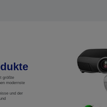
odukte
it größte
hnen modernste
nisse und der
 und