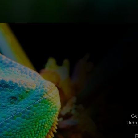
Ge
dem 
F