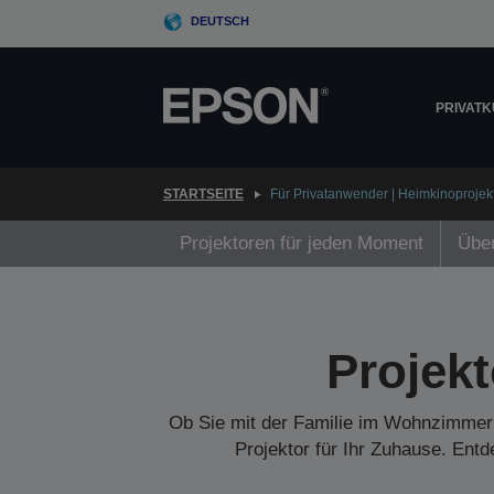
Skip
DEUTSCH
to
main
content
PRIVAT
STARTSEITE
Für Privatanwender | Heimkinoprojek
Projektoren für jeden Moment
Über
Projek
Ob Sie mit der Familie im Wohnzimmer s
Projektor für Ihr Zuhause. Entd