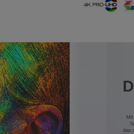
D
Mit
S
das 