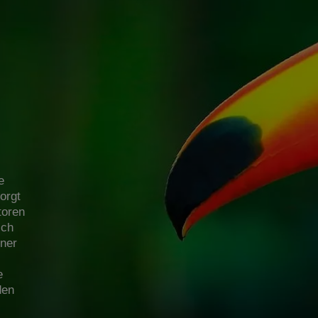
e
orgt
toren
ich
iner
e
den